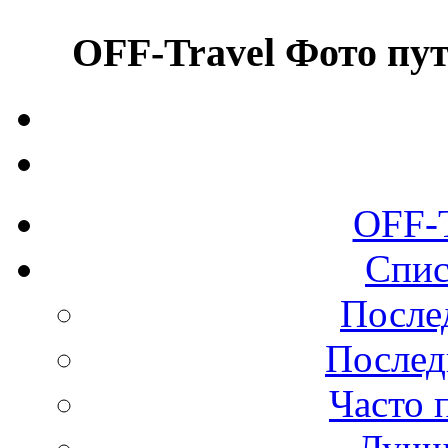
OFF-Travel Фото пу
OFF-
Спис
После
Послед
Часто 