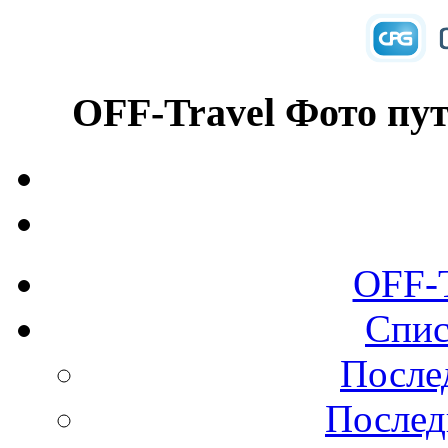
OFF-Travel Фото пу
OFF-
Спис
После
Послед