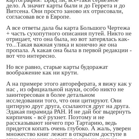
дело. А значит карты были и до Геррета и до
Витсена. Они просто заново их отрисовали,
согласовав все в Европе.
А все ответы дала бы карта Большого Чертежа
+ часть сухопутного описания путей. Никто не
отрицает, что она была, но вот затерялась как-
то...Такая важная улика и конечно же она
пропала. А какая она была в первой редакции -
вот что интересно.
Но все равно, старые карты будоражат
воображение как ни крути.
А на примере этого автореферата, я вижу как у
нас , из официальной науки, особо никто не
заинтересован в более детальном
исследовании того, что они цитируют. Они
цитирую друг друга, ссылаются друг на друга.
Эдакая пирамида РАН. И не дай бог выдернуть
кирпичик - всё рухнет. Поэтому и не
рассказывают ничего про Тартарию, ведь
придется копать очень глубоко. А жаль, уверен
множество книг лежит в открытом доступе в