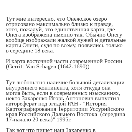
Тут мне интересно, что Онежское озеро
отрисовано максимально близко к правде,
хотя, пожалуй, это единственная карта, где
Онега изображена именно так. Обычно Онегу
вообще изображали жалкой лужей и детальные
карты Онеги, судя по всему, появились только
в середине 18 века.
И карта восточной части современной России
(Gerritt Van Schagen (1642-1690))
Тут любопытно наличие большой детализации
внутреннего континента, хотя откуда она
могла быть, если в современных изысканиях,
некто Захаренко Игорь Антонович выпустил
автореферат под эгидой РАН - "История
Картографирования Территории Уссурийского
края Российского Дальнего Востока (середина
17-начало 20 века)" 1995г.
Так вот что пишет наш Захаренко в