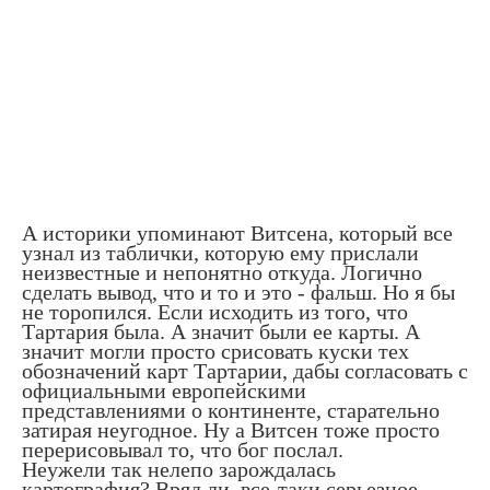
А историки упоминают Витсена, который все
узнал из таблички, которую ему прислали
неизвестные и непонятно откуда. Логично
сделать вывод, что и то и это - фальш. Но я бы
не торопился. Если исходить из того, что
Тартария была. А значит были ее карты. А
значит могли просто срисовать куски тех
обозначений карт Тартарии, дабы согласовать с
официальными европейскими
представлениями о континенте, старательно
затирая неугодное. Ну а Витсен тоже просто
перерисовывал то, что бог послал.
Неужели так нелепо зарождалась
картография? Вряд ли, все-таки серьезное