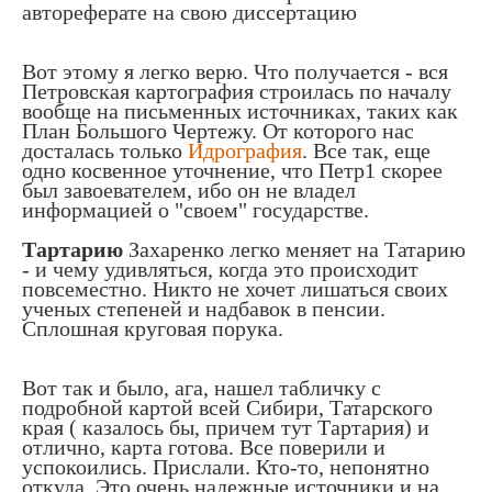
автореферате на свою диссертацию
Вот этому я легко верю. Что получается - вся
Петровская картография строилась по началу
вообще на письменных источниках, таких как
План Большого Чертежу. От которого нас
досталась только
Идрография
. Все так, еще
одно косвенное уточнение, что Петр1 скорее
был завоевателем, ибо он не владел
информацией о "своем" государстве.
Тартарию
Захаренко легко меняет на Татарию
- и чему удивляться, когда это происходит
повсеместно. Никто не хочет лишаться своих
ученых степеней и надбавок в пенсии.
Сплошная круговая порука.
Вот так и было, ага, нашел табличку с
подробной картой всей Сибири, Татарского
края ( казалось бы, причем тут Тартария) и
отлично, карта готова. Все поверили и
успокоились. Прислали. Кто-то, непонятно
откуда. Это очень надежные источники и на