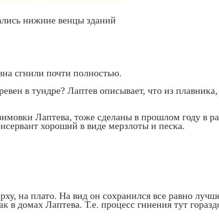
ались нижние венцы зданий
ревна сгнили почти полностью.
ревен в тундре? Лаптев описывает, что из плавника
 зимовки Лаптева, тоже сделаны в прошлом году в р
онсервант хороший в виде мерзлоты и песка.
ерху, на плато. На вид он сохранился все равно лу
ак в домах Лаптева. Т.е. процесс гниения тут горазд