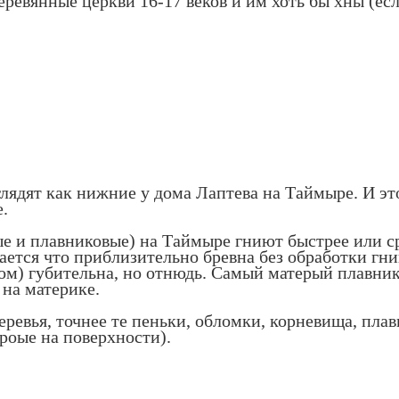
деревянные церкви 16-17 веков и им хоть бы хны (ес
лядят как нижние у дома Лаптева на Таймыре. И эт
е.
ные и плавниковые) на Таймыре гниют быстрее или 
ается что приблизительно бревна без обработки гн
ром) губительна, но отнюдь. Самый матерый плавник
 на материке.
ревья, точнее те пеньки, обломки, корневища, плавн
ороые на поверхности).