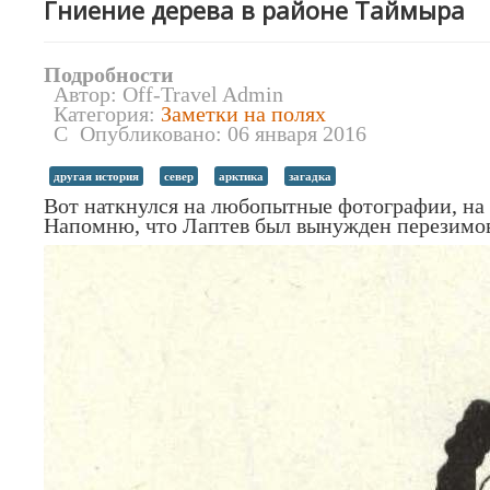
Гниение дерева в районе Таймыра
Подробности
Автор:
Off-Travel Admin
Категория:
Заметки на полях
Опубликовано: 06 января 2016
другая история
север
арктика
загадка
Вот наткнулся на любопытные фотографии, на 
Напомню, что Лаптев был вынужден перезимоват