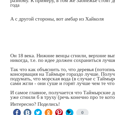
разному. К примеру, в том же Заонежье стоят 
года
А с другой стороны, вот амбар из Хайколя
Он 18 века. Нижние венцы сгнили, верхние выг
никогда, т.е. по идее должен сохраниться лучш
Так что как объяснить то, что деревья (потоп
консервация на Таймыре гораздо лучше. Получ
подумать, что морская вода (в случае с Таймы
сами жгли - они суше и горят лучше чем те что
И самое главное, получается что Таймырские де
уже сгнили б в труху (речь конечно про те кот
Интересно? Поделись!
0