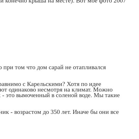
ли конечно крыша на месте). Вот мое фото 2007
о при том что дом сарай не отапливался
сравнимо с Карельскими? Хотя по идее
иют одинаково несмотря на климат. Можно
 - это вымоченный в соленой воде. Мы такие
ик - возрастом до 350 лет. Иначе бы они все