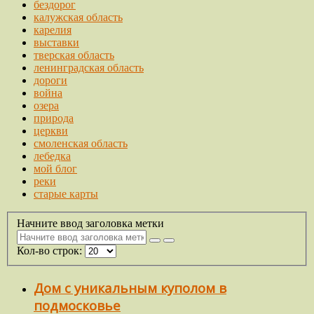
бездорог
калужская область
карелия
выставки
тверская область
ленинградская область
дороги
война
озера
природа
церкви
смоленская область
лебедка
мой блог
реки
старые карты
Начните ввод заголовка метки
Кол-во строк:
Дом с уникальным куполом в
подмосковье