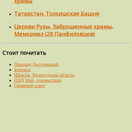
храмы
Татарстан. Толкишская Башня
Церкви Рузы, Заброшенные храмы,
Мемориал (28 Панфиловцев)
Стоит почитать
Пароход Достоевский
Боровск
Шексна, Вологодская область
ПВД Май, головастики
Гремячий ключ