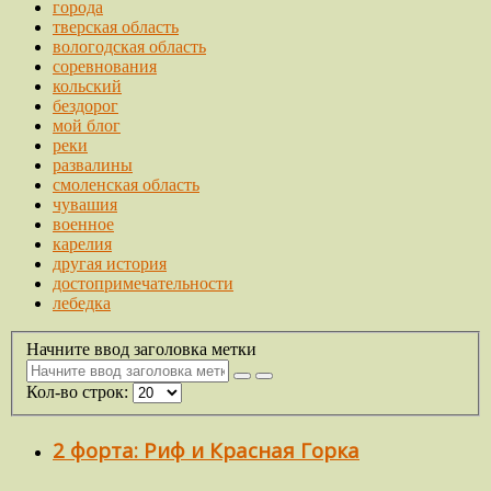
города
тверская область
вологодская область
соревнования
кольский
бездорог
мой блог
реки
развалины
смоленская область
чувашия
военное
карелия
другая история
достопримечательности
лебедка
Начните ввод заголовка метки
Кол-во строк:
2 форта: Риф и Красная Горка