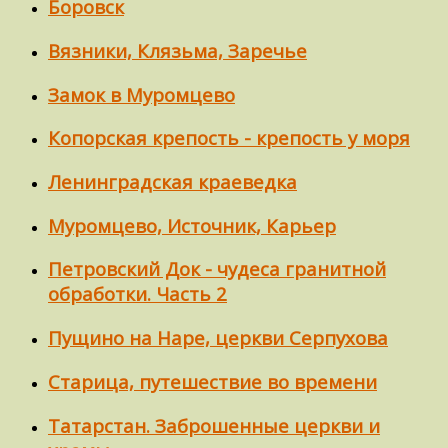
Боровск
Вязники, Клязьма, Заречье
Замок в Муромцево
Копорская крепость - крепость у моря
Ленинградская краеведка
Муромцево, Источник, Карьер
Петровский Док - чудеса гранитной
обработки. Часть 2
Пущино на Наре, церкви Серпухова
Старица, путешествие во времени
Татарстан. Заброшенные церкви и