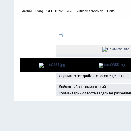
Домой
Вход
OFF-TRAVEL A.C.
Список альбомов
Поиск
Главная
>
Соревнования, покатушки
>
2005
>
Триал у ZUBR4x
ФАЙЛ 10/20
Оценить этот файл
(Голосов ещё нет)
Добавить Ваш комментарий
Комментарии от гостей здесь не разреше