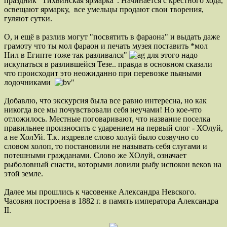
праздник "Тихвинская ярмарка". Начинается с крестного хода,
освещают ярмарку, все умельцы продают свои творения,
гуляют сутки.
О, и ещё в разлив могут "посвятить в фараона" и выдать даже
грамоту что ты мол фараон и печать музея поставить *мол
Нил в Египте тоже так разливался"
для этого надо
искупаться в разлившейся Тезе.. правда в основном сказали
что происходит это неожиданно при перевозке пьяными
лодочниками
"
Добавлю, что экскурсия была все равно интересна, но как
никогда все мы почувствовали себя неучами! Но кое-что
отложилось. Местные поговаривают, что название поселка
правильнее произносить с ударением на первый слог - ХОлуй,
а не ХолУй. Т.к. издревле слово холуй было созвучно со
словом холоп, то постановили не называть себя слугами и
потешными гражданами. Слово же ХОлуй, означает
рыболовный снасти, которыми ловили рыбу испокон веков на
этой земле.
Далее мы прошлись к часовенке Александра Невского.
Часовня построена в 1882 г. в память императора Александра
II.