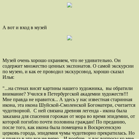
А вот и вход в музей
Музей очень хорошо охраняем, что не удивительно. Он
содержит множество ценных экспонатов. О самой экскурсии
по музею, и как ее проводил экскурсовод, хорошо сказал
Илья:
"...на стенах висят картины нашего художника, вы обратили
внимание? Учился в Петербургской академии художеств!!!
Мне правда не нравится... А здесь у нас известная старинная
икона, эта икона Шуйской-Смоленской Богоматери, считается
чудотворной. С ней связана древняя легенда - икона была
заказана для спасения горожан от мора во время эпидемии, от
которой погибло почти половина граждан! По преданию,
после того, как икона была помещена в Воскресенскую
церковь города, эпидемия чумы чудотворно прекратилась. Но
я правда в это все не верю... И вообще - у вас вопросы ко мне