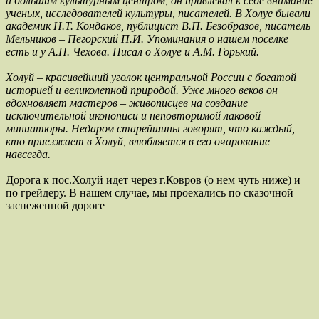
и большим культурным центром, он привлекал к себе внимание
ученых, исследователей культуры, писателей. В Холуе бывали
академик Н.Т. Кондаков, публицист В.П. Безобразов, писатель
Мельников – Пегорский П.И. Упоминания о нашем поселке
есть и у А.П. Чехова. Писал о Холуе и А.М. Горький.
Холуй – красивейший уголок центральной России с богатой
историей и великолепной природой. Уже много веков он
вдохновляет мастеров – живописцев на создание
исключительной иконописи и неповторимой лаковой
миниатюры. Недаром старейшины говорят, что каждый,
кто приезжает в Холуй, влюбляется в его очарование
навсегда.
Дорога к пос.Холуй идет через г.Ковров (о нем чуть ниже) и
по грейдеру. В нашем случае, мы проехались по сказочной
заснеженной дороге