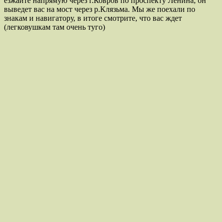
езжайте напрямую через г.Ковров по проспекту Ленина, он
выведет вас на мост через р.Клязьма. Мы же поехали по
знакам и навигатору, в итоге смотрите, что вас ждет
(легковушкам там очень туго)