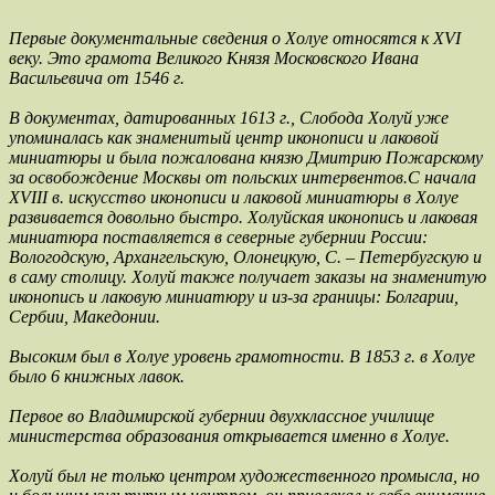
Первые документальные сведения о Холуе относятся к XVI
веку. Это грамота Великого Князя Московского Ивана
Васильевича от 1546 г.
В документах, датированных 1613 г., Слобода Холуй уже
упоминалась как знаменитый центр иконописи и лаковой
миниатюры и была пожалована князю Дмитрию Пожарскому
за освобождение Москвы от польских интервентов.С начала
XVIII в. искусство иконописи и лаковой миниатюры в Холуе
развивается довольно быстро. Холуйская иконопись и лаковая
миниатюра поставляется в северные губернии России:
Вологодскую, Архангельскую, Олонецкую, С. – Петербугскую и
в саму столицу. Холуй также получает заказы на знаменитую
иконопись и лаковую миниатюру и из-за границы: Болгарии,
Сербии, Македонии.
Высоким был в Холуе уровень грамотности. В 1853 г. в Холуе
было 6 книжных лавок.
Первое во Владимирской губернии двухклассное училище
министерства образования открывается именно в Холуе.
Холуй был не только центром художественного промысла, но