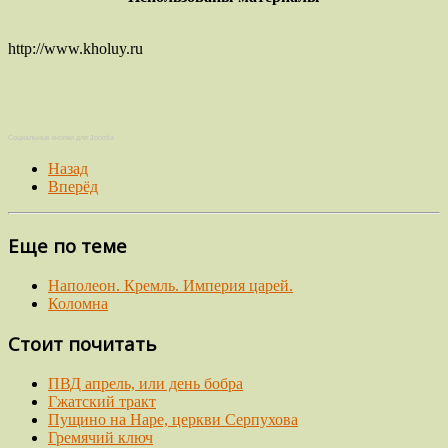
http://www.kholuy.ru
Социальные кнопки для Joomla
Назад
Вперёд
Еще по теме
Наполеон. Кремль. Империя царей.
Коломна
Стоит почитать
ПВД апрель, или день бобра
Гжатский тракт
Пущино на Наре, церкви Серпухова
Гремячий ключ