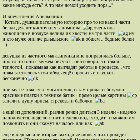
какие-нибудь есть? А то нам домой уходить пора..."
И впечатления Апельсинки
"Кстати, душещипательную историю про то из какой части
белки делают кисточки я запомнила
очень она
живописно в воздухе делила их хвосты на три части
ну
и кто муже они же рыыыыжие
в общем .. бедные белки
=)
девушка из частного магазинчика мне понравилась больше,
про то что они с мужем рисуют - она говорила с такой
теплотой.. показывая как выглядят работы в процессе... что
прям захотелось что-нибудь ещё спросить и слушать
бесконечно
при музее тоже есть магазинчик, и там продают безумно
красивые платки в технике батик - прямо целые картины
запали в душу ирисы, стрекозы и бабочки
а ещё из дополнений, разлив речки длиться 3 недели - неделю
наполняется, неделю стоит, неделю вода уходит.. и можно им
позвонить и они скажут началось или как
ещё в первые или вторые выходные июля у них проходит