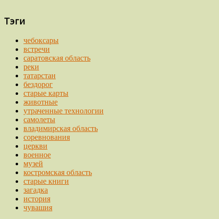
Тэги
чебоксары
встречи
саратовская область
реки
татарстан
бездорог
старые карты
животные
утраченные технологии
самолеты
владимирская область
соревнования
церкви
военное
музей
костромская область
старые книги
загадка
история
чувашия