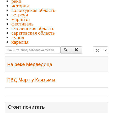
реки
история
вологодская область
встречи
марийэл
фестиваль
смоленская область
саратовская область
купол
карелия
Начните ввод заголовка метки
Кол-во строк:
На реке Медведица
ПВД Март у Клязьмы
Стоит почитать