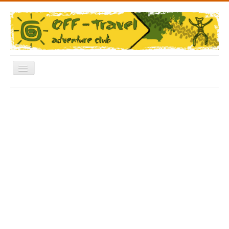
Включить/
выключить
навигацию
Меню
Главная
Форум
Архив Фото
Отчеты
Новости
Видео