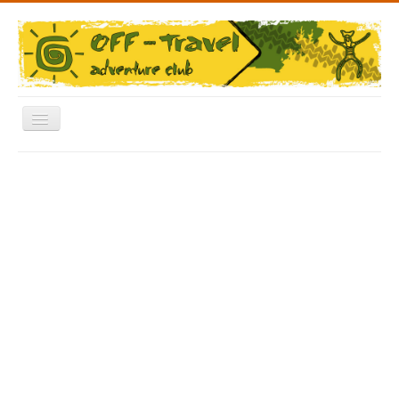
Включить/
выключить
навигацию
Меню
Главная
Форум
Архив Фото
Отчеты
Новости
Видео