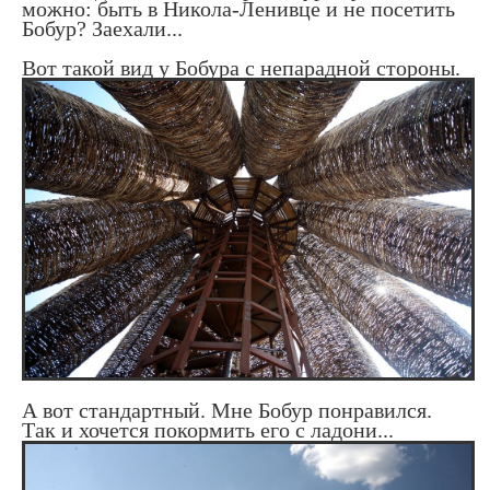
можно: быть в Никола-Ленивце и не посетить
Бобур? Заехали...
Вот такой вид у Бобура с непарадной стороны.
А вот стандартный. Мне Бобур понравился.
Так и хочется покормить его с ладони...