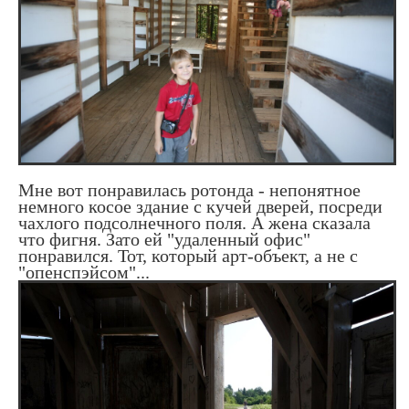
Мне вот понравилась ротонда - непонятное
немного косое здание с кучей дверей, посреди
чахлого подсолнечного поля. А жена сказала
что фигня. Зато ей "удаленный офис"
понравился. Тот, который арт-объект, а не с
"опенспэйсом"...