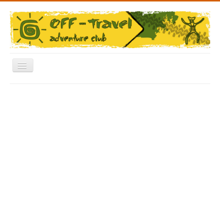
Включить/
выключить
навигацию
Меню
Главная
Форум
Архив Фото
Отчеты
Новости
Видео