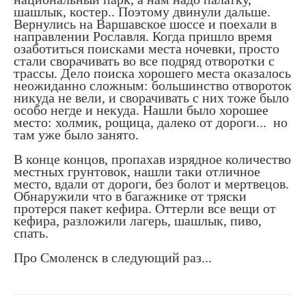
шашлык, костер.. Поэтому двинули дальше.
Вернулись на Варшавское шоссе и поехали в
направлении Рославля. Когда пришло время
озаботиться поисками места ночевки, просто
стали сворачивать во все подряд отворотки с
трассы. Дело поиска хорошего места оказалось
неожиданно сложным: большинство отвороток
никуда не вели, и сворачивать с них тоже было
особо негде и некуда. Нашли было хорошее
место: холмик, рощица, далеко от дороги... но
там уже было занято.
В конце концов, пропахав изрядное количество
местных грунтовок, нашли таки отличное
место, вдали от дороги, без болот и мертвецов.
Обнаружили что в багажнике от тряски
протерся пакет кефира. Оттерли все вещи от
кефира, разложили лагерь, шашлык, пиво,
спать.
Про Смоленск в следующий раз...