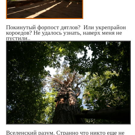
Покинутый форпост дятлов? Или укрепрайон
короедов? Не удалось узнать, наверх меня не
пустили..
Вселенский разум. Странно что никто еще не