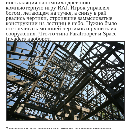
инсталляция напомнила древнюю
компьютерную игру RAJ. Игрок управлял
богом, летающем на тучке, а снизу в рай
рвались чертики, строившие замысловатые
конструкции из лестниц в небо. Нужно было
отстреливать молнией чертиков и рушить их
сооружения. Что-то типа Paratrooper и Space
Invaders наоборот.
Зиккурат же снизу не столь величественен..