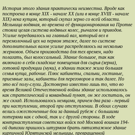
История этого здания практически неизвестна. Вроде как
построена в конце XIX - начале XX (или в конце XVIII - начале
XIX) века купцом, который скупал зерно со всей области.
Мельница водяная, во времена её функционирования на Протве
стояла целая система водяных колес, рычагов и приводов.
Усилие передавалось на главный вал, который вел в
перемолочный цех на первом этаже, далее по системе
дополнительных валов усилие распределялось на несколько
жерновов. Объем производства для тех времен, надо
полагать, был колосcальный. Здание большое, так как
включало в себя складские помещения для сырья (зерна),
готовой продукции (муки), в здании также жила большая
семья купца, рабочие. Плюс кабинеты, спальни, гостиные,
приемные залы, кабинеты для переговоров и так далее. Но
это всё полу-слухи. Достоверно известно лишь то, что во
время Великой Отечественной войны здание использовалось
как стратегический и командный пункт, он же госпиталь, он
же склад. Использовалось немцами, причем два раза - первый
при наступлении, второй при отступлении. В обоих случаях
велись ожесточенные бои за данный рубеж с большими
потерями как с одной, так и с другой стороны. В ходе
контрнаступления советских войск под Москвой воинам 194-
ой дивизии пришлось штурмом брать пятиэтажное здание
кирпичной Юрятинской мельницы, превращенной