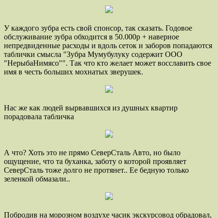
У каждого зубра есть свой спонсор, так сказать. Годовое
обслуживание зубра обходится в 50.000р + наверное
непредвиденные расходы и вдоль сеток и заборов попадаются
таблички смысла "Зубра Мумубулуку содержит ООО
"НерыбаНимясо"". Так что кто желает может восславить свое
имя в честь больших мохнатых зверушек.
Нас же как людей вырвавшихся из душных квартир
порадовала табличка
А что? Хоть это не прямо СеверСталь Авто, но было
ощущение, что та буханка, заботу о которой проявляет
СеверСталь тоже долго не протянет.. Ее бедную только
зеленкой обмазали..
Побродив на морозном воздухе часик экскурсовод обрадовал,