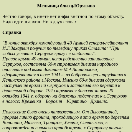
Мельница близ д.Юрятино
Честно говоря, в инете нет инфы внятной по этому объекту.
Надо идти в архив. Но в двух словах..
Справка
"В конце октября командующий 49 Армией генерал-лейтенант
И.Г.Захаркин получил по телефону приказ Сталина: "При
любых условиях Серпухов врагу не отдавать".
Правое крыло 49 армии, непосредственно защищавшее
Серпухов, составляла 60-я стрелковая дивизия народного
ополчения под командованием М.А.Зашибалова,
сформированная в июле 1941 г. из добровольцев - трудящихся
Ленинского района г.Москвы. Именно 60-я дивизия сдержала
наступление врага на Серпухов и заставила его перейти к
длительной обороне. 194 стрелковая дивизия заняла 20
октября 1941 г. оборону на ближних подступах к г.Серпухову
в полосе: Кременки – Боровня – Юрятино - Дракино.
Положение было очень напряженным. От Высокиничей,
прорвав линию фронта, проходившую в это время по деревням
Воронино, Малеево, Троицкое, Угличи, Салтыково, в
сопровождении сильного артобстрела, к Серпухову начали