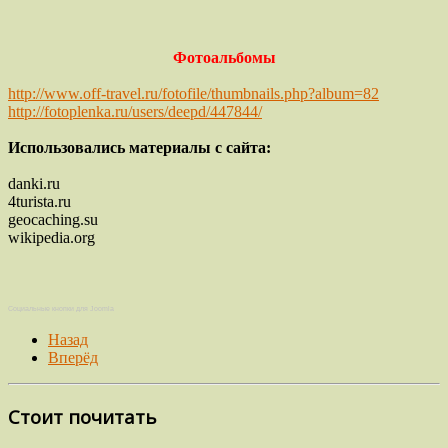
Фотоальбомы
http://www.off-travel.ru/fotofile/thumbnails.php?album=82
http://fotoplenka.ru/users/deepd/447844/
Использовались материалы с сайта:
danki.ru
4turista.ru
geocaching.su
wikipedia.org
Социальные кнопки для Joomla
Назад
Вперёд
Стоит почитать