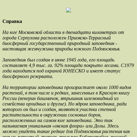
Справка
На юге Московской области в двенадцати километрах от
города Серпухова расположен Приокско-Террасный
биосферный государственный природный заповедник -
настоящая жемчужина природы южного Подмосковья.
Заповедник был создан в июне 1945 года, его площадь
составляет 4,9 тыс. га. 92% площади покрыто лесами. С1979
года находится под охраной ЮНЕСКО и имеет статус
биосферного резервата.
На территории заповедника произрастает около 1000 видов
растений, в том числе и редких, занесенных в Красную книгу
России (венерин башмачок, ятрышник шлемовидный из
семейства орхидных и другие). Но ядром заповедника, ради
которого он был и создан, являются участки степной
растительности в окружении сосновых боров,
расположенных на самом юге заповедника. Это так
называемая уникальная «окская флора» или Долы. Здесь
можно увидеть такие редкие для Подмосковья растения как
ковыль перистый, типчак, тюльпан Биберштейна, русский