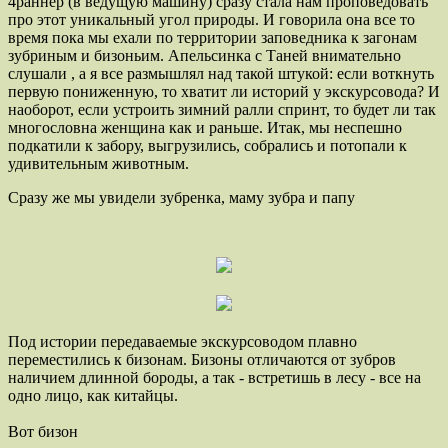
4раннер (в ведущую машину) сразу стала нам проповедовать
про этот уникальный угол природы. И говорила она все то
время пока мы ехали по территории заповедника к загонам
зубриным и бизоньим. Апельсинка с Таней внимательно
слушали , а я все размышлял над такой штукой: если воткнуть
первую пониженную, то хватит ли историй у экскурсовода? И
наоборот, если устроить зимний ралли спринт, то будет ли так
многословна женщина как и раньше. Итак, мы неспешно
подкатили к забору, выгрузились, собрались и потопали к
удивительным животным.
Сразу же мы увидели зубренка, маму зубра и папу
Под истории передаваемые экскурсоводом плавно
переместились к бизонам. Бизоны отличаются от зубров
наличием длинной бороды, а так - встретишь в лесу - все на
одно лицо, как китайцы.
Вот бизон