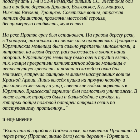
подступать 17-я и 52-я немецкие дивизии СС. Жестокие бои
шли в районе деревень Дракино, Волковское, Кузьмищево,
Нижняя Вязовня, Троицкое. Советские воины, отражая
натиск фашистов, проявляли массовый героизм,
беспримерную стойкость, мужество.
На реке Протве враг был остановлен. На правом берегу реки,
в Троицком, находились основные силы противника. Троицкое и
Юрятинская мельница были сильно укреплены минометами, а
напротив, на левом берегу, расположилась в окопах наша
оборона. Юрятинскую мельницу было очень трудно взять,
т.к. немцы превратили пятиэтажное здание мельницы в
непреступную крепость, и почти из каждого окна бил
миномет, встречая свинцовым ливнем наступавших воинов
Красной Армии. Лишь выведя пушки на прямую наводку и
расстреляв мельницу в упор, советские войска ворвались в
Юрятино. Вражеский гарнизон был полностью уничтожен. В
числе взятых трофеев были и дальнобойные орудия, из
которых бойцы полковой батареи открыли огонь по
отступавшему противнику..."
и еще мнение
"Есть такой городок в Подмосковье, называется Протвино. А
через речку (Протва, знамо дело) есть деревня - Юрятино.