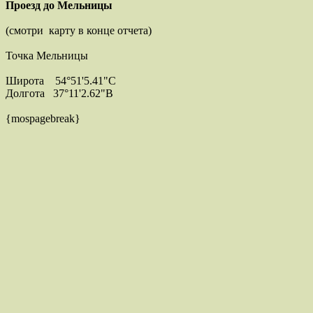
Проезд до Мельницы
(смотри карту в конце отчета)
Точка Мельницы
Широта 54°51'5.41"С
Долгота 37°11'2.62"В
{mospagebreak}