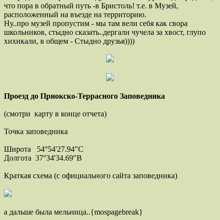
что пора в обратный путь -в Бристоль! т.е. в Музей,
расположенный на въезде на территорию.
Ну..про музей пропустим - мы там вели себя как свора
школьников, стыдно сказать..дергали чучела за хвост, глупо
хихикали, в общем - Стыдно друзья))))
Проезд до Приокско-Террасного Заповедника
(смотри карту в конце отчета)
Точка заповедника
Широта 54°54'27.94"С
Долгота 37°34'34.69"В
Краткая схема (с официального сайта заповедника)
а дальше была мельница..{mospagebreak}