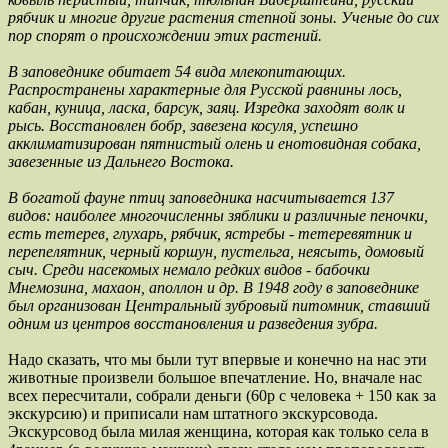
рябчик и многие другие растения степной зоны. Ученые до сих
пор спорят о происхождении этих растений.
В заповеднике обитает 54 вида млекопитающих.
Распространены характерные для Русской равнины лось,
кабан, куница, ласка, барсук, заяц. Изредка заходят волк и
рысь. Восстановлен бобр, завезена косуля, успешно
акклиматизирован пятнистый олень и енотовидная собака,
завезенные из Дальнего Востока.
В богатой фауне птиц заповедника насчитывается 137
видов: наиболее многочисленны зяблики и различные пеночки,
есть тетерев, глухарь, рябчик, ястребы - тетеревятник и
перепелятник, черный коршун, пустельга, неясыть, домовый
сыч. Среди насекомых немало редких видов - бабочки
Мнемозина, махаон, аполлон и др. В 1948 году в заповеднике
был организован Центральный зубровый питомник, ставший
одним из центров восстановления и разведения зубра.
Надо сказать, что мы были тут впервые и конечно на нас эти
животные произвели большое впечатление. Но, вначале нас
всех пересчитали, собрали деньги (60р с человека + 150 как за
экскурсию) и приписали нам штатного экскурсовода.
Экскурсовод была милая женщина, которая как только села в