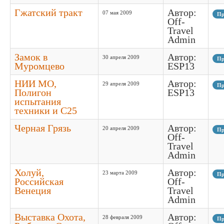
Гжатский тракт
Автор:
07 мая 2009
Пр
Off-
Travel
Admin
Замок в
Автор:
30 апреля 2009
Пр
Муромцево
ESP13
НИИ МО,
Автор:
29 апреля 2009
Пр
Полигон
ESP13
испытания
техники и С25
Черная Грязь
Автор:
20 апреля 2009
Пр
Off-
Travel
Admin
Холуй,
Автор:
23 марта 2009
Пр
Российская
Off-
Венеция
Travel
Admin
Выставка Охота,
Автор:
28 февраля 2009
Пр