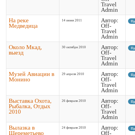
Travel
Admin
На реке
Автор:
14 июня 2011
Пр
Медведица
Off-
Travel
Admin
Около Мкад,
Автор:
30 октября 2010
Пр
выезд
Off-
Travel
Admin
Музей Авиации в
Автор:
29 апреля 2010
Пр
Монино
Off-
Travel
Admin
Выставка Охота,
Автор:
26 февраля 2010
Пр
Рыбалка, Отдых
Off-
2010
Travel
Admin
Вылазка в
Автор:
24 февраля 2010
Пр
Шереметьево
Off-