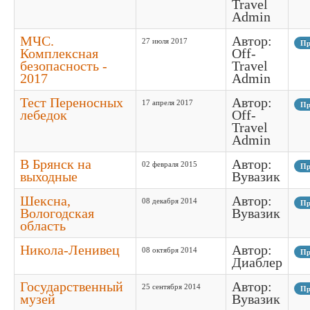
Travel
Admin
МЧС.
Автор:
27 июля 2017
Пр
Комплексная
Off-
безопасность -
Travel
2017
Admin
Тест Переносных
Автор:
17 апреля 2017
Пр
лебедок
Off-
Travel
Admin
В Брянск на
Автор:
02 февраля 2015
Пр
выходные
Вувазик
Шексна,
Автор:
08 декабря 2014
Пр
Вологодская
Вувазик
область
Никола-Ленивец
Автор:
08 октября 2014
Пр
Диаблер
Государственный
Автор:
25 сентября 2014
Пр
музей
Вувазик