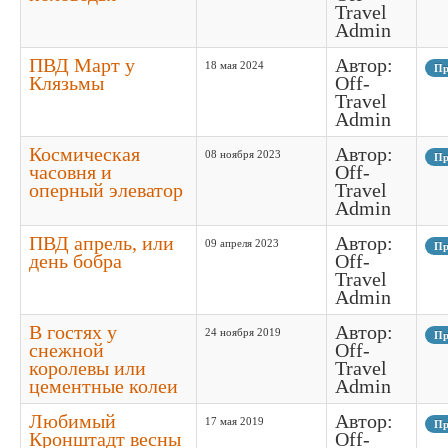
Travel
Admin
ПВД Март у
Автор:
18 мая 2024
Пр
Клязьмы
Off-
Travel
Admin
Космическая
Автор:
08 ноября 2023
Пр
часовня и
Off-
оперный элеватор
Travel
Admin
ПВД апрель, или
Автор:
09 апреля 2023
Пр
день бобра
Off-
Travel
Admin
В гостях у
Автор:
24 ноября 2019
Пр
снежной
Off-
королевы или
Travel
цементные колеи
Admin
Любимый
Автор:
17 мая 2019
Пр
Кронштадт весны
Off-