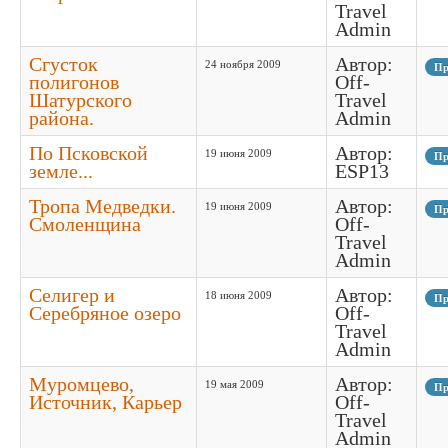
Travel
Admin
Сгусток
Автор:
24 ноября 2009
Пр
полигонов
Off-
Шатурского
Travel
района.
Admin
По Псковской
Автор:
19 июня 2009
Пр
земле...
ESP13
Тропа Медведки.
Автор:
19 июня 2009
Пр
Смоленщина
Off-
Travel
Admin
Селигер и
Автор:
18 июня 2009
Пр
Серебряное озеро
Off-
Travel
Admin
Муромцево,
Автор:
19 мая 2009
Пр
Источник, Карьер
Off-
Travel
Admin