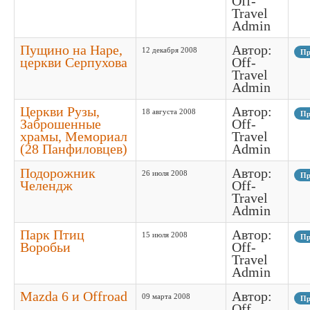
Off-
Travel
Admin
Пущино на Наре,
Автор:
12 декабря 2008
Пр
церкви Серпухова
Off-
Travel
Admin
Церкви Рузы,
Автор:
18 августа 2008
Пр
Заброшенные
Off-
храмы, Мемориал
Travel
(28 Панфиловцев)
Admin
Подорожник
Автор:
26 июля 2008
Пр
Челендж
Off-
Travel
Admin
Парк Птиц
Автор:
15 июля 2008
Пр
Воробьи
Off-
Travel
Admin
Mazda 6 и Offroad
Автор:
09 марта 2008
Пр
Off-