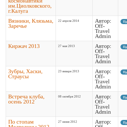
космонавтики
им.Циолковского,
г.Калуга
Вязники, Клязьма,
Автор:
22 апреля 2014
Пр
Заречье
Off-
Travel
Admin
Киржач 2013
Автор:
27 мая 2013
Пр
Off-
Travel
Admin
Зубры, Хаски,
Автор:
23 января 2013
Пр
Страусы
Off-
Travel
Admin
Встреча клуба,
Автор:
08 октября 2012
Пр
осень 2012
Off-
Travel
Admin
По стопам
Автор:
27 июня 2012
Пр
Медведицы 2012
Off-