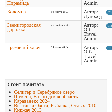
Пирамида
Admin
Коломна
Автор:
04 марта 2007
Пр
Луноход
Звенигородская
Автор:
20 ноября 2006
Пр
дорожка
Off-
Travel
Admin
Гремячий ключ
Автор:
14 июня 2005
Пр
Off-
Travel
Admin
Стоит почитать
Селигер и Серебряное озеро
Шексна, Вологодская область
Караванекс 2024
Выставка Охота, Рыбалка, Отдых 2010
Киржач 2013