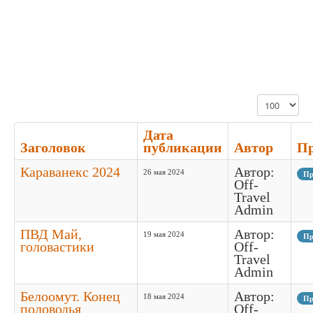
Кол-во строк:
Дата
Заголовок
публикации
Автор
П
Караванекс 2024
Автор:
26 мая 2024
Пр
Off-
Travel
Admin
ПВД Май,
Автор:
19 мая 2024
Пр
головастики
Off-
Travel
Admin
Белоомут. Конец
Автор:
18 мая 2024
Пр
половодья
Off-