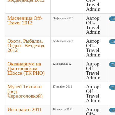
Travel
Admin
Масленица Off-
Автор:
26 февраля 2012
Пр
Travel 2012
Off-
Travel
Admin
Охота, Рыбалка,
Автор:
22 февраля 2012
Пр
Отдых. Вездеход
Off-
2012
Travel
Admin
Океанариум на
Автор:
22 января 2012
Пр
Дмитровском
Off-
Шоссе (ТК РИО)
Travel
Admin
Музей Техники
Автор:
27 ноября 2011
Пр
(под
Off-
Черноголовкой)
Travel
Admin
Интеравто 2011
Автор:
26 августа 2011
Пр
Off-