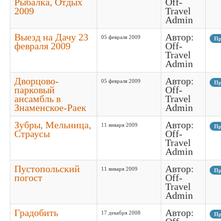
Рыбалка, Отдых
Off-
2009
Travel
Admin
Выезд на Дачу 23
Автор:
05 февраля 2009
Пр
февраля 2009
Off-
Travel
Admin
Дворцово-
Автор:
05 февраля 2009
Пр
парковый
Off-
ансамбль в
Travel
Знаменское-Раек
Admin
Зубры, Мельница,
Автор:
11 января 2009
Пр
Страусы
Off-
Travel
Admin
Пустопольский
Автор:
11 января 2009
Пр
погост
Off-
Travel
Admin
Градобить
Автор:
17 декабря 2008
Пр