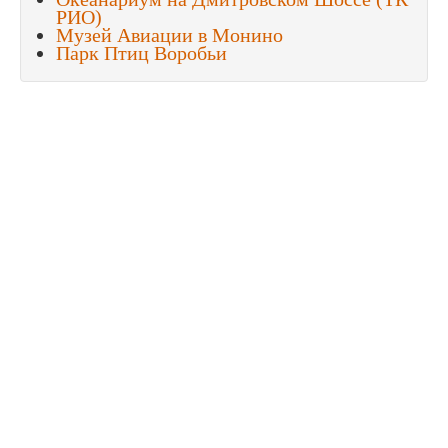
РИО)
Музей Авиации в Монино
Парк Птиц Воробьи