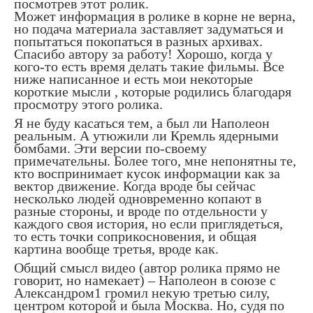
посмотрев этот ролик.
Может информация в ролике в корне не верна,
но подача материала заставляет задуматься и
попытаться покопаться в разных архивах.
Спасибо автору за работу! Хорошо, когда у
кого-то есть время делать такие фильмы. Все
ниже написанное и есть мои некоторые
короткие мысли , которые родились благодаря
просмотру этого ролика.
Я не буду касаться тем, а был ли Наполеон
реальным. А утюжили ли Кремль ядерными
бомбами. Эти версии по-своему
примечательны. Более того, мне непонятны те,
кто воспринимает кусок информации как за
вектор движение. Когда вроде бы сейчас
несколько людей одновременно копают в
разные стороны, и вроде по отдельности у
каждого своя история, но если приглядеться,
то есть точки соприкосновения, и общая
картина вообще третья, вроде как.
Общий смысл видео (автор ролика прямо не
говорит, но намекает) – Наполеон в союзе с
Александром1 громил некую третью силу,
центром которой и была Москва. Но, судя по