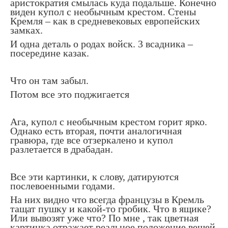
аристократия смылась куда подальше. Конечно
виден купол с необычным крестом. Стены
Кремля – как в средневековых европейских
замках.
И одна деталь о родах войск. 3 всадника –
посередине казак.
Что он там забыл.
Потом все это поджигается
Ага, купол с необычным крестом горит ярко.
Однако есть вторая, почти аналогичная
гравюра, где все отзеркалено и купол
разлетается в драбадан.
Все эти картинки, к слову, датируются
послевоенными годами.
На них видно что всегда французы в Кремль
тащат пушку и какой-то гробик. Что в ящике?
Или вывозят уже что? По мне , так цветная
картинка отражает реальное положение вещей