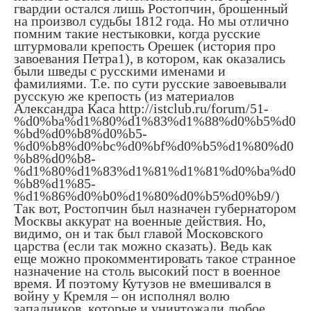
гвардии остался лишь Ростопчин, брошенный
на произвол судьбы 1812 года. Но мы отлично
помним такие нестыковки, когда русские
штурмовали крепость Орешек (история про
завоевания Петра1), в котором, как оказались
были шведы с русскими именами и
фамилиями. Т.е. по сути русские завоевывали
русскую же крепость (из материалов
Александра Каса http://istclub.ru/forum/51-
%d0%ba%d1%80%d1%83%d1%88%d0%b5%d0
%bd%d0%b8%d0%b5-
%d0%b8%d0%bc%d0%bf%d0%b5%d1%80%d0
%b8%d0%b8-
%d1%80%d1%83%d1%81%d1%81%d0%ba%d0
%b8%d1%85-
%d1%86%d0%b0%d1%80%d0%b5%d0%b9/)
Так вот, Ростопчин был назначен губернатором
Москвы аккурат на военные действия. Но,
видимо, он и так был главой Московского
царства (если так можно сказать). Ведь как
еще можно прокомментировать такое странное
назначение на столь высокий пост в военное
время. И поэтому Кутузов не вмешивался в
войну у Кремля – он исполнял волю
западников, которые и уничтожали любое