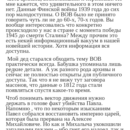
мне кажется, что удивительного в этом ничего
нет. Данные Финской войны 1939 года до сих
пор малодоступны. О ВОВ было не принято
говорить чуть ли не до 60-х, 70-х годов. Вы
вообще интересовались что конкретно
происходило у нас в стране с момента победы
1945 до смерти Сталина? Между прочим это
есть некий информационный вакуум в нашей
новейшей истории. Хотя информация вся
доступна.
Мой дед старался обходить тему ВОВ
практически всегда. Бабушка упоминала лишь
редкие детали.
А уж разного рода архивы и
сейчас не полностью открыты для публичного
доступа. Так что я не вижу тут заговора
масонов, что данные о 1812 года стали
появляться спустя какое-то время.
Чтоб понимать вектор движения нужно
держать в голове факт убийства Павла.
Напомню , что по некоторым изысканиям
Павел собрался восстановить империю царей,
которая была прервана на Алексее
Михайловиче. Но как и Михалыча укокошили
западными руками – ибо гнет его надоел, так и