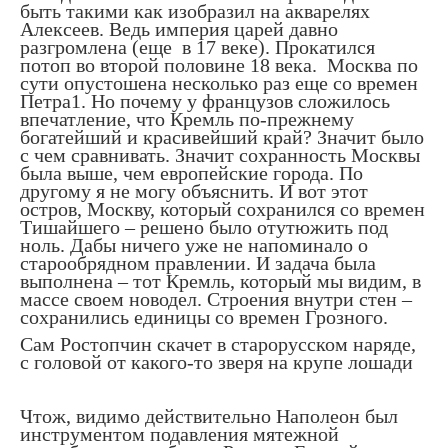
быть такими как изобразил на акварелях
Алексеев. Ведь империя царей давно
разгромлена (еще
в 17 веке). Прокатился
потоп во второй половине 18 века.
Москва по
сути опустошена несколько раз еще со времен
Петра1. Но почему у французов сложилось
впечатление, что Кремль по-прежнему
богатейший и красивейший край? Значит было
с чем сравнивать. Значит сохранность Москвы
была выше, чем европейские города. По
другому я не могу объяснить. И вот этот
остров, Москву, который сохранился со времен
Тишайшего – решено было отутюжить под
ноль. Дабы ничего уже не напоминало о
старообрядном правлении. И задача была
выполнена – тот Кремль, который мы видим, в
массе своем новодел. Строения внутри стен –
сохранились единицы со времен Грозного.
Сам Ростопчин скачет в старорусском наряде,
с головой от какого-то зверя на крупе лошади
Чтож, видимо действительно Наполеон был
инструментом подавления мятежной