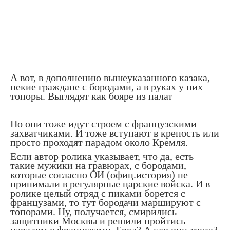
А вот, в дополнению вышеуказанного казака,
некие граждане с бородами, а в руках у них
топоры. Выглядят как бояре из палат
Но они тоже идут строем с французскими
захватчиками. И тоже вступают в крепость или
просто проходят парадом около Кремля.
Если автор ролика указывает, что да, есть
такие мужики на гравюрах, с бородами,
которые согласно ОИ (офиц.история) не
принимали в регулярные царские войска. И в
ролике целый отряд с пиками борется с
французами, то тут бородачи маршируют с
топорами. Ну, получается, смирились
защитники Москвы и решили пройтись
парадом с французами. Бред? А кто они тогда?