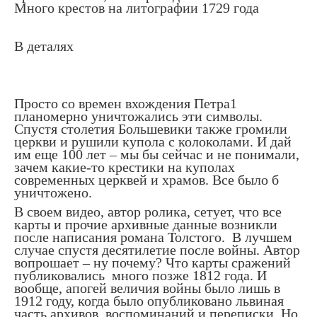
Много крестов на литографии 1729 года
В деталях
Просто со времен вхождения Петра1
планомерно уничтожались эти символы.
Спустя столетия Большевики также громили
церкви и рушили купола с колоколами. И дай
им еще 100 лет – мы бы сейчас и не понимали,
зачем какие-то крестики на куполах
современных церквей и храмов. Все было б
уничтожено.
В своем видео, автор ролика, сетует, что все
карты и прочие архивные данные возникли
после написания романа Толстого.
В лучшем
случае спустя десятилетие после войны. Автор
вопрошает – ну почему? Что карты сражений
публиковались
много позже 1812 года. И
вообще, апогей величия войны было лишь в
1912 году, когда было опубликовано львиная
часть архивов, воспоминаний и переписки. Но