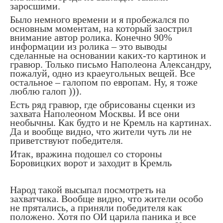
заросшими.
Было немного времени и я пробежался по
основным моментам, на который заострил
внимание автор ролика. Конечно 90%
информации из ролика – это выводы
сделанные на основании каких-то картинок и
гравюр. Только письмо Наполеона Александру,
пожалуй, одно из краеугольных вещей. Все
остальное – галопом по европам. Ну, я тоже
люблю галоп ))).
Есть ряд гравюр, где обрисованы сценки из
захвата Наполеоном Москвы. И все они
необычны. Как будто и не Кремль на картинах.
Да и вообще видно, что жители чуть ли не
приветствуют победителя.
Итак, вражина подошел со стороны
Боровицких ворот и заходит в Кремль
Народ такой высыпал посмотреть на
захватчика. Вообще видно, что жители особо
не прятались, а приняли победителя как
положено. Хотя по ОИ царила паника и все