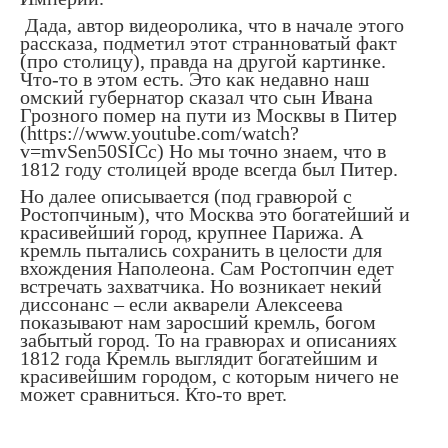
Дада, автор видеоролика, что в начале этого
рассказа, подметил этот странноватый факт
(про столицу), правда на другой картинке.
Что-то в этом есть. Это как недавно наш
омский губернатор сказал что сын Ивана
Грозного помер на пути из Москвы в Питер
(https://www.youtube.com/watch?
v=mvSen50SICc) Но мы точно знаем, что в
1812 году столицей вроде всегда был Питер.
Но далее описывается (под гравюрой с
Ростопчиным), что Москва это богатейший и
красивейший город, крупнее Парижа. А
кремль пытались сохранить в целости для
вхождения Наполеона. Сам Ростопчин едет
встречать захватчика. Но возникает некий
диссонанс – если акварели Алексеева
показывают нам заросший кремль, богом
забытый город. То на гравюрах и описаниях
1812 года Кремль выглядит богатейшим и
красивейшим городом, с которым ничего не
может сравниться. Кто-то врет.